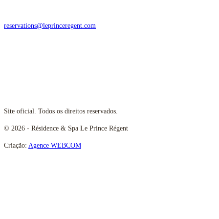
+33 1 56 24 19 21
reservations@leprinceregent.com
Hotel Fact
Aviso legal
Política de privacidade
Mapa do site
FAQ
Gerenciar cookies
Site oficial. Todos os direitos reservados.
© 2026 - Résidence & Spa Le Prince Régent
Criação:
Agence WEBCOM