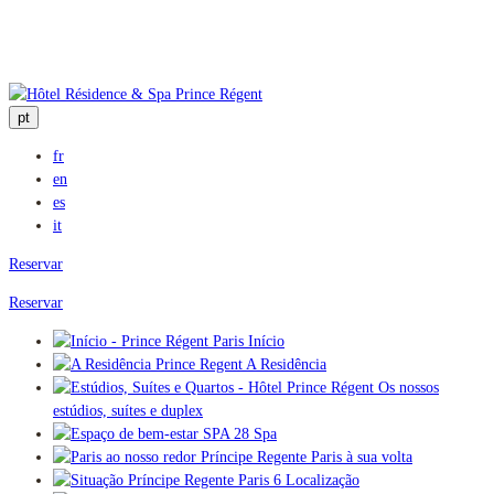
pt
fr
en
es
it
Reservar
Reservar
Início
A Residência
Os nossos
estúdios, suítes e duplex
Spa
Paris à sua volta
Localização